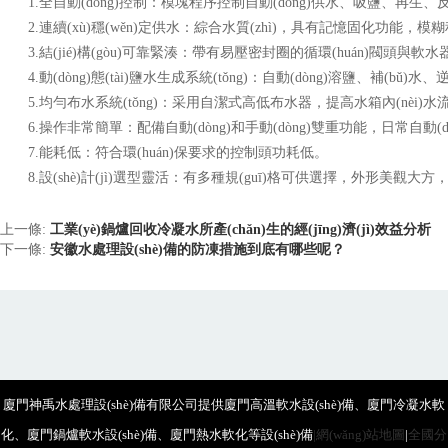
1.全自動(dòng)控制：模塊程序控制自動(dòng)供水、吸鹽、再生、反洗
2.連續(xù)穩(wěn)定供水：綜合水質(zhì)，具有記憶固化功能，
3.結(jié)構(gòu)可靠緊湊：帶有易壓密封圈的循環(huán)閥頭與軟水器相
4.動(dòng)態(tài)鹽水生成系統(tǒng)：自動(dòng)溶鹽、補(bǔ)水
5.均勻布水系統(tǒng)：采用自潔式高低布水器，提高水箱內(nèi)水流均勻，
6.操作非常簡單：配備自動(dòng)和手動(dòng)雙重功能，日常自動(dò
7.能耗低：符合環(huán)保要求的控制頭功耗低。
8.設(shè)計(jì)選型靈活：有多種規(guī)格可供選擇，外形美觀大方
上一條:
工業(yè)鍋爐回收冷凝水所產(chǎn)生的經(jīng)濟(jì)效益分析
下一條:
安徽水處理設(shè)備的防凍措施到底有哪些呢？
廈門神禹水處理設(shè)備有限公司提供廈門高溫軟水設(shè)備、廈門冷凝水軟
化、廈門鍋爐軟水設(shè)備、廈門熱水軟化等設(shè)備
|網(wǎng)站地圖
|
全國分