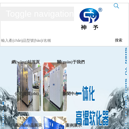
Toggle navigation
網(wǎng)站首頁
關(guān)于我們
公司資質(zhì)
新聞中心
產(chǎn)品展示
案例展示