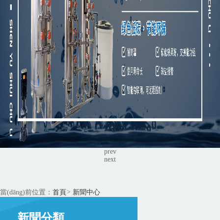
prev
next
當(dāng)前位置：
首頁
>
新聞中心
新聞分類