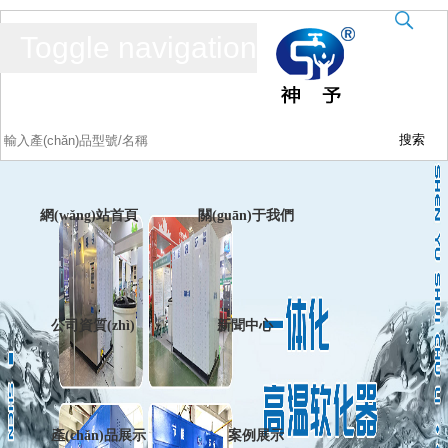
Toggle navigation
網(wǎng)站首頁
關(guān)于我們
公司資質(zhì)
新聞中心
產(chǎn)品展示
案例展示