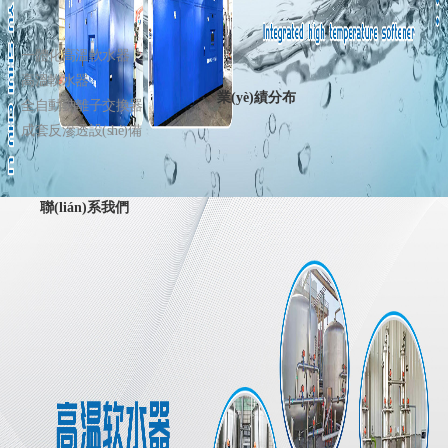
一體化高溫軟水器
高溫軟水器
業(yè)績分布
全自動鈉離子交換器
成套反滲透設(shè)備
聯(lián)系我們