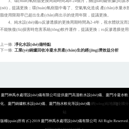
3、環(huán)氧樹脂更換周期時間為8-24個月，關(guān)鍵依據
(nèi)，提議更換；環(huán)氧樹脂中毒了、空氣氧化造成 產(chǎ
脂使用限期早已超出生產(chǎn)商出示的使用年限，提議更換。
4、純水設(shè)備ro反滲透膜的更換周期時間為2-4年，視水體狀況而定
不能恢復(fù)損害時危害系統(tǒng)軟件運作，提議更換；ro反滲透膜使
上一條:
凈化水設(shè)備特點
下一條:
工業(yè)鍋爐回收冷凝水所產(chǎn)生的經(jīng)濟效益分析
廈門神禹水處理設(shè)備有限公司提供廈門高溫軟水設(shè)備、廈門冷凝水軟
化、廈門鍋爐軟水設(shè)備、廈門熱水軟化等設(shè)備
|網(wǎng)站地圖
|
全國分
站
版權(quán)所有 (C) 2019 廈門神禹水處理設(shè)備有限公司 All Right Reserved.